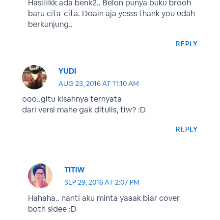
Hasiiiikk ada benk2.. Belon punya buku brooh
baru cita-cita. Doain aja yesss thank you udah
berkunjung..
REPLY
YUDI
AUG 23, 2016 AT 11:10 AM
ooo..gitu kisahnya ternyata
dari versi mahe gak ditulis, tiw? :D
REPLY
TITIW
SEP 29, 2016 AT 2:07 PM
Hahaha.. nanti aku minta yaaak biar cover
both sidee :D