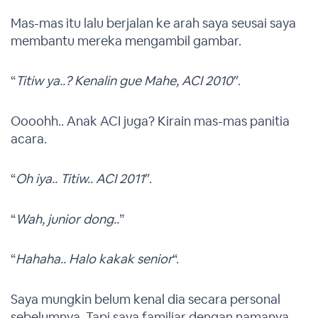
Mas-mas itu lalu berjalan ke arah saya seusai saya
membantu mereka mengambil gambar.
“
Titiw ya..? Kenalin gue Mahe, ACI 2010″
.
Oooohh.. Anak ACI juga? Kirain mas-mas panitia
acara.
“
Oh iya.. Titiw.. ACI 2011″
.
“
Wah, junior dong..
”
“
Hahaha.. Halo kakak senior
“.
Saya mungkin belum kenal dia secara personal
sebelumnya. Tapi saya familiar dengan namanya