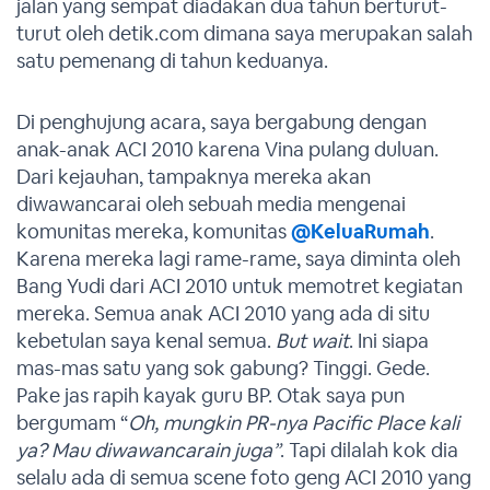
jalan yang sempat diadakan dua tahun berturut-
turut oleh detik.com dimana saya merupakan salah
satu pemenang di tahun keduanya.
Di penghujung acara, saya bergabung dengan
anak-anak ACI 2010 karena Vina pulang duluan.
Dari kejauhan, tampaknya mereka akan
diwawancarai oleh sebuah media mengenai
komunitas mereka, komunitas
@KeluaRumah
.
Karena mereka lagi rame-rame, saya diminta oleh
Bang Yudi dari ACI 2010 untuk memotret kegiatan
mereka. Semua anak ACI 2010 yang ada di situ
kebetulan saya kenal semua.
But wait
. Ini siapa
mas-mas satu yang sok gabung? Tinggi. Gede.
Pake jas rapih kayak guru BP. Otak saya pun
bergumam “
Oh, mungkin PR-nya Pacific Place kali
ya? Mau diwawancarain juga”
. Tapi dilalah kok dia
selalu ada di semua scene foto geng ACI 2010 yang