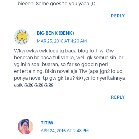
bieeeb. Same goes to you yaaa ;D
REPLY
BIG BENK (BENK)
MAR 25, 2016 AT 4:20 AM
Wkwkwkwkwk lucu jg baca blog lo Tiw. Gw
beneran br baca tulisan lo, well gk semua sih, br
yg ini n soal buaran, so far so good n peri
entertaining. Bikin novel aja Tiw (apa jgn2 lo ud
punya novel tp gw gk tau? 😅) ,cr lo nyeritainnya
asik 👏🏽👏🏽👏🏽
REPLY
TITIW
APR 24, 2016 AT 2:48 PM