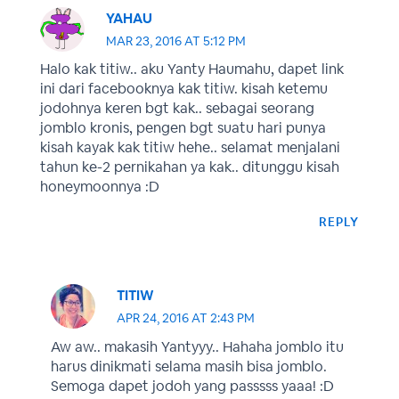
YAHAU
MAR 23, 2016 AT 5:12 PM
Halo kak titiw.. aku Yanty Haumahu, dapet link
ini dari facebooknya kak titiw. kisah ketemu
jodohnya keren bgt kak.. sebagai seorang
jomblo kronis, pengen bgt suatu hari punya
kisah kayak kak titiw hehe.. selamat menjalani
tahun ke-2 pernikahan ya kak.. ditunggu kisah
honeymoonnya :D
REPLY
TITIW
APR 24, 2016 AT 2:43 PM
Aw aw.. makasih Yantyyy.. Hahaha jomblo itu
harus dinikmati selama masih bisa jomblo.
Semoga dapet jodoh yang passsss yaaa! :D