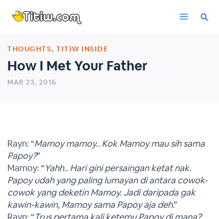
Skip
Main
to
content
Menu
THOUGHTS
,
TITIW INSIDE
How I Met Your Father
MAR 23, 2016
Rayn: “
Mamoy mamoy.. Kok Mamoy mau sih sama
Papoy?
”
Mamoy: “
Yahh.. Hari gini persaingan ketat nak.
Papoy udah yang paling lumayan di antara cowok-
cowok yang deketin Mamoy. Jadi daripada gak
kawin-kawin, Mamoy sama Papoy aja deh
.”
Rayn: “
Trus pertama kali ketemu Papoy di mana?