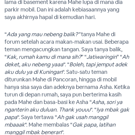
lama di basement karena Mahe lupa di mana dia
parkir mobil. Dan ini adalah kebiasaannya yang
saya akhirnya hapal di kemudian hari.
“
Ada yang mau nebeng balik?”
tanya Mahe di
forum setelah acara makan-makan usai. Beberapa
teman mengacungkan tangan. Saya tanya balik,
“
Kak, rumah kamu di mana sih?
” “
Jatiwaringin
” “
Ah
deket, aku nebeng yaaa
“. “
Boleh, tapi jemput adek
aku dulu ya di Kuningan
“. Satu-satu teman
diturunkan Mahe di Pancoran, hingga di mobil
hanya sisa saya dan adeknya bernama Asha. Ketika
turun di depan rumah, saya pun berterima kasih
pada Mahe dan basa-basi ke Asha “
Asha, sori ya
nganterin aku duluan. Thank youuu
“. “
Iya mbak gak
papa
“. Saya tertawa “
Ah gak usah manggil
mbaaak
“. Mahe membalas “
Gak papa, latihan
manggil mbak beneran
“.