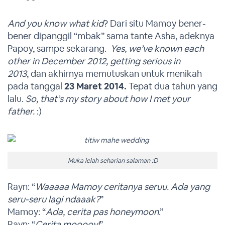
And you know what kid
? Dari situ Mamoy bener-
bener dipanggil “mbak” sama tante Asha, adeknya
Papoy, sampe sekarang.
Yes, we’ve known each
other in December 2012, getting serious in
2013
, dan akhirnya memutuskan untuk menikah
pada tanggal
23 Maret 2014.
Tepat dua tahun yang
lalu.
So, that’s my story about how I met your
father.
:)
Muka lelah seharian salaman :D
Rayn: “
Waaaaa Mamoy ceritanya seruu. Ada yang
seru-seru lagi ndaaak?
”
Mamoy: “
Ada, cerita pas honeymoon
.”
Rayn: “
Cerita mooooy!
”