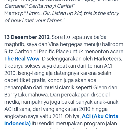
Gemana? Cerita moy! Cerita!
”
Mamoy: “
Hmm.. Ok. Listen up kid, this is the story
of how i met your father..
”
13 Desember 2012
. Sore itu tepatnya ba’da
maghrib, saya dan Vina bergegas menuju ballroom
Ritz Carlton di Pacific Place untuk menonton acara
The Real Wow
. Diselenggarakan oleh Marketeers,
tiketnya sukses saya dapatkan dari teman ACI
2010. Iseng-iseng aja datengnya karena selain
dapet tiket gratis, konon juga akan ada
penampilan dari musisi ciamik seperti Glenn dan
Barry Likumahuwa. Dari percakapan di social
media, nampaknya juga bakal banyak anak-anak
ACI di sana, dari yang angkatan 2010 hingga
angkatan saya yaitu 2011. Oh iya,
ACI
(Aku Cinta
Indonesia)
itu sendiri merupakan program jalan-