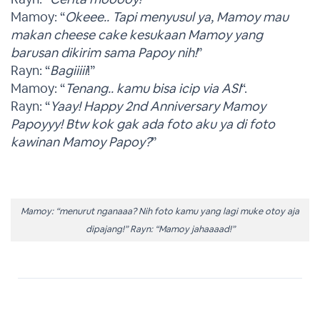
Mamoy: “
Okeee.. Tapi menyusul ya, Mamoy mau
makan cheese cake kesukaan Mamoy yang
barusan dikirim sama Papoy nih!
”
Rayn: “
Bagiiiii
!”
Mamoy: “
Tenang.. kamu bisa icip via ASI
“.
Rayn: “
Yaay! Happy 2nd Anniversary Mamoy
Papoyyy! Btw kok gak ada foto aku ya di foto
kawinan Mamoy Papoy?
”
Mamoy: “menurut nganaaa? Nih foto kamu yang lagi muke otoy aja
dipajang!” Rayn: “Mamoy jahaaaad!”