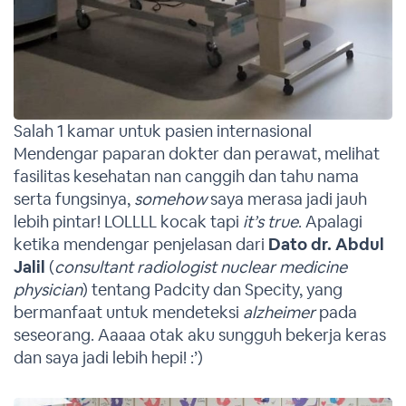
Salah 1 kamar untuk pasien internasional
Mendengar paparan dokter dan perawat, melihat
fasilitas kesehatan nan canggih dan tahu nama
serta fungsinya,
somehow
saya merasa jadi jauh
lebih pintar! LOLLLL kocak tapi
it’s true
. Apalagi
ketika mendengar penjelasan dari
Dato dr. Abdul
Jalil
(
consultant radiologist nuclear medicine
physician
) tentang Padcity dan Specity, yang
bermanfaat untuk mendeteksi
alzheimer
pada
seseorang. Aaaaa otak aku sungguh bekerja keras
dan saya jadi lebih hepi! :’)