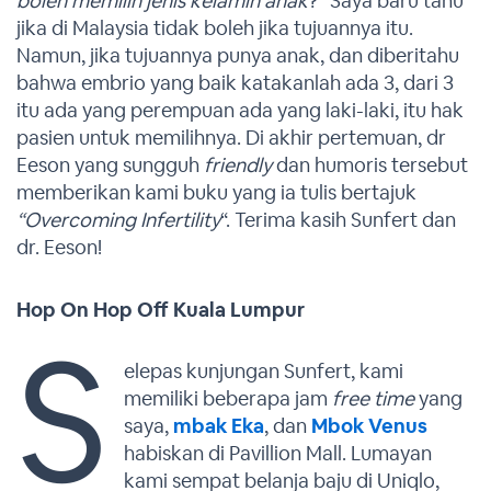
boleh memilih jenis kelamin anak
?” Saya baru tahu
jika di Malaysia tidak boleh jika tujuannya itu.
Namun, jika tujuannya punya anak, dan diberitahu
bahwa embrio yang baik katakanlah ada 3, dari 3
itu ada yang perempuan ada yang laki-laki, itu hak
pasien untuk memilihnya. Di akhir pertemuan, dr
Eeson yang sungguh
friendly
dan humoris tersebut
memberikan kami buku yang ia tulis bertajuk
“Overcoming Infertility
“. Terima kasih Sunfert dan
dr. Eeson!
Hop On Hop Off Kuala Lumpur
S
elepas kunjungan Sunfert, kami
memiliki beberapa jam
free time
yang
saya,
mbak Eka
, dan
Mbok Venus
habiskan di Pavillion Mall. Lumayan
kami sempat belanja baju di Uniqlo,