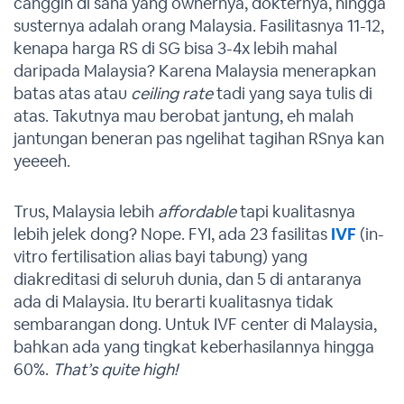
canggih di sana yang ownernya, dokternya, hingga
susternya adalah orang Malaysia. Fasilitasnya 11-12,
kenapa harga RS di SG bisa 3-4x lebih mahal
daripada Malaysia? Karena Malaysia menerapkan
batas atas atau
ceiling rate
tadi yang saya tulis di
atas. Takutnya mau berobat jantung, eh malah
jantungan beneran pas ngelihat tagihan RSnya kan
yeeeeh.
Trus, Malaysia lebih
affordable
tapi kualitasnya
lebih jelek dong? Nope. FYI, ada 23 fasilitas
IVF
(in-
vitro fertilisation alias bayi tabung) yang
diakreditasi di seluruh dunia, dan 5 di antaranya
ada di Malaysia. Itu berarti kualitasnya tidak
sembarangan dong. Untuk IVF center di Malaysia,
bahkan ada yang tingkat keberhasilannya hingga
60%.
That’s quite high!