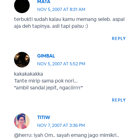
MATA
NOV 5, 2007 AT 8:31 AM
terbukti sudah kalau kamu memang seleb. aspal
aja deh tapinya. asli tapi palsu :)
REPLY
GIMBAL
NOV 5, 2007 AT 5:52 PM
kakakakakka
Tante mirip sama pok nori…
*ambil sandal jepit, ngaciirrrr*
REPLY
TITIW
NOV 7, 2007 AT 3:36 PM
@herru: Iyah Om.. sayah emang jago mimikri..