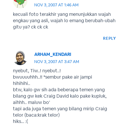
NOV 3, 2007 AT 1:46 AM
kecuali foto terakhir yang menunjukkan wajah
engkau yang asli, wajah lo emang berubah-ubah
gitu ya? ck ck ck
REPLY
ARHAM_KENDARI
NOV 3, 2007 AT 3:47 AM
nyebut, Tiw..! nyebut..!
bwuuuuhhh..!! *sembur pake air jampi
hihihihi..
btw, kalo gw sih ada beberapa temen yang
bilang gw kek Craig David kalo pake kupluk,
aihhh.. maluw bo’
tapi ada juga temen yang bilang mirip Craig
telor (baca:krak telor)
hiks… :(