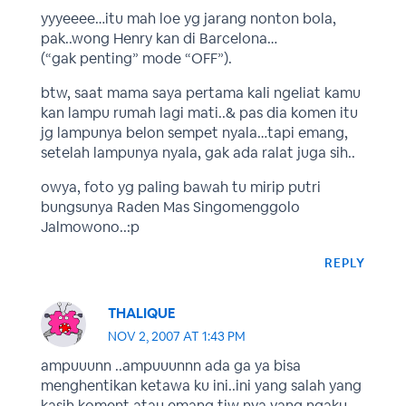
yyyeeee…itu mah loe yg jarang nonton bola,
pak..wong Henry kan di Barcelona…
(“gak penting” mode “OFF”).
btw, saat mama saya pertama kali ngeliat kamu
kan lampu rumah lagi mati..& pas dia komen itu
jg lampunya belon sempet nyala…tapi emang,
setelah lampunya nyala, gak ada ralat juga sih..
owya, foto yg paling bawah tu mirip putri
bungsunya Raden Mas Singomenggolo
Jalmowono..:p
REPLY
THALIQUE
NOV 2, 2007 AT 1:43 PM
ampuuunn ..ampuuunnn ada ga ya bisa
menghentikan ketawa ku ini..ini yang salah yang
kasih koment atau emang tiw nya yang ngaku