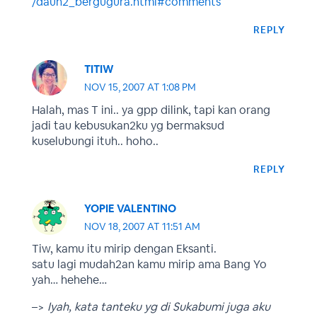
/daun2_bergugura.html#comments
REPLY
TITIW
NOV 15, 2007 AT 1:08 PM
Halah, mas T ini.. ya gpp dilink, tapi kan orang
jadi tau kebusukan2ku yg bermaksud
kuselubungi ituh.. hoho..
REPLY
YOPIE VALENTINO
NOV 18, 2007 AT 11:51 AM
Tiw, kamu itu mirip dengan Eksanti.
satu lagi mudah2an kamu mirip ama Bang Yo
yah… hehehe…
–>
Iyah, kata tanteku yg di Sukabumi juga aku