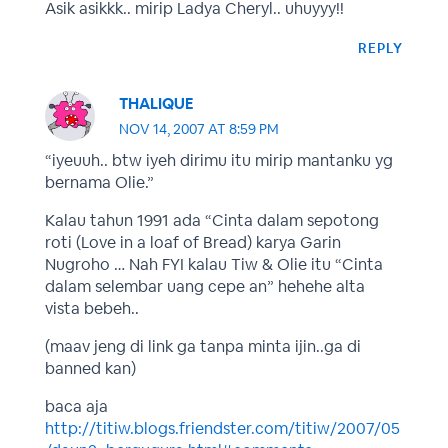
Asik asikkk.. mirip Ladya Cheryl.. uhuyyy!!
REPLY
THALIQUE
NOV 14, 2007 AT 8:59 PM
“iyeuuh.. btw iyeh dirimu itu mirip mantanku yg
bernama Olie.”
Kalau tahun 1991 ada “Cinta dalam sepotong
roti (Love in a loaf of Bread) karya Garin
Nugroho … Nah FYI kalau Tiw & Olie itu “Cinta
dalam selembar uang cepe an” hehehe alta
vista bebeh..
(maav jeng di link ga tanpa minta ijin..ga di
banned kan)
baca aja
http://titiw.blogs.friendster.com/titiw/2007/05