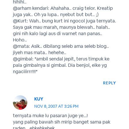
hihihi..
@arham kendari: Ahahaha.. craig telor. Kreatip
juga yak.. Oh ya lupa.. nyebut but but.. ;)
@Kurt: Wah.. bung kurt ini ngocol juga ternyata.
Saya gak mau marah, maunya blewah.. halah..
gini nih kalo lagi aus di warnet nan panas..
Hoho..
@mata: Asik.. dibilang seleb ama seleb blog..
jiyeh mas mata.. hehehe..
@gimbal: *ambil sendal jepit, terus timpuk ke
pala gimbalnya si gimbal. Dia benjol, eike yg
ngaciiirrr!!!*
REPLY
KUY
NOV 8, 2007 AT 3:26 PM
ternyata muke lu pasaran juge ye…!
yang paling bawah sih mirip banget sama pak
raden….ehkehkehek…