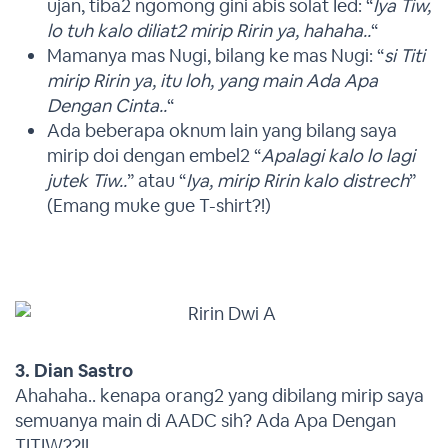
ujan, tiba2 ngomong gini abis solat Ied: “
Iya Tiw,
lo tuh kalo diliat2 mirip Ririn ya, hahaha..
“
Mamanya mas Nugi, bilang ke mas Nugi: “
si Titi
mirip Ririn ya, itu loh, yang main Ada Apa
Dengan Cinta..
“
Ada beberapa oknum lain yang bilang saya
mirip doi dengan embel2 “
Apalagi kalo lo lagi
jutek Tiw..
” atau “
Iya, mirip Ririn kalo distrech
”
(Emang muke gue T-shirt?!)
3. Dian Sastro
Ahahaha.. kenapa orang2 yang dibilang mirip saya
semuanya main di AADC sih? Ada Apa Dengan
TITIW??!!