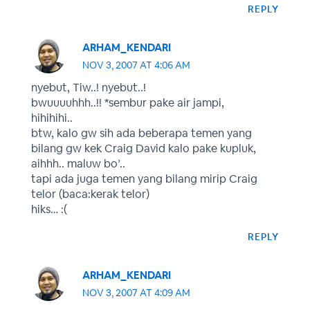
REPLY
ARHAM_KENDARI
NOV 3, 2007 AT 4:06 AM
nyebut, Tiw..! nyebut..!
bwuuuuhhh..!! *sembur pake air jampi,
hihihihi..
btw, kalo gw sih ada beberapa temen yang
bilang gw kek Craig David kalo pake kupluk,
aihhh.. maluw bo’..
tapi ada juga temen yang bilang mirip Craig
telor (baca:kerak telor)
hiks… :(
REPLY
ARHAM_KENDARI
NOV 3, 2007 AT 4:09 AM