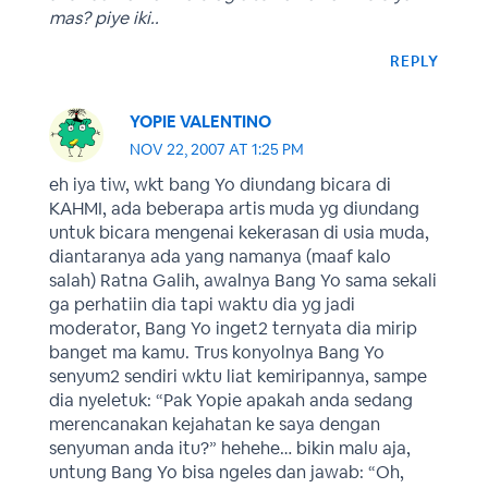
mas? piye iki..
REPLY
YOPIE VALENTINO
NOV 22, 2007 AT 1:25 PM
eh iya tiw, wkt bang Yo diundang bicara di
KAHMI, ada beberapa artis muda yg diundang
untuk bicara mengenai kekerasan di usia muda,
diantaranya ada yang namanya (maaf kalo
salah) Ratna Galih, awalnya Bang Yo sama sekali
ga perhatiin dia tapi waktu dia yg jadi
moderator, Bang Yo inget2 ternyata dia mirip
banget ma kamu. Trus konyolnya Bang Yo
senyum2 sendiri wktu liat kemiripannya, sampe
dia nyeletuk: “Pak Yopie apakah anda sedang
merencanakan kejahatan ke saya dengan
senyuman anda itu?” hehehe… bikin malu aja,
untung Bang Yo bisa ngeles dan jawab: “Oh,