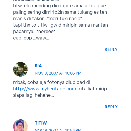
btw..elo mending dimiripin sama artis…gue…
paling sering dimirip2in sama tukang es teh
manis di takor…*merutuki nasib*
tapi thx to titiw…gw dimiripin sama mantan
pacarnya…*horeee*
cup..cup …waw…
REPLY
RIA
NOV 9, 2007 AT 10:05 PM
mbak, coba aja fotonya diupload di
http://www.myheritage.com
. kita liat mirip
siapa lagi hehehe…
REPLY
TITIW
NOV 9, 2007 AT 10:54 PM