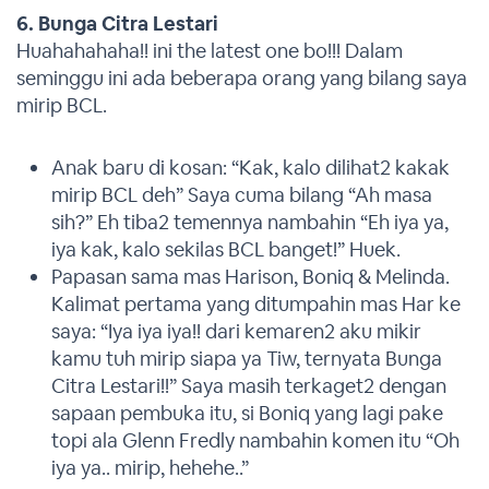
6. Bunga Citra Lestari
Huahahahaha!! ini the latest one bo!!! Dalam
seminggu ini ada beberapa orang yang bilang saya
mirip BCL.
Anak baru di kosan: “Kak, kalo dilihat2 kakak
mirip BCL deh” Saya cuma bilang “Ah masa
sih?” Eh tiba2 temennya nambahin “Eh iya ya,
iya kak, kalo sekilas BCL banget!” Huek.
Papasan sama mas Harison, Boniq & Melinda.
Kalimat pertama yang ditumpahin mas Har ke
saya: “Iya iya iya!! dari kemaren2 aku mikir
kamu tuh mirip siapa ya Tiw, ternyata Bunga
Citra Lestari!!” Saya masih terkaget2 dengan
sapaan pembuka itu, si Boniq yang lagi pake
topi ala Glenn Fredly nambahin komen itu “Oh
iya ya.. mirip, hehehe..”