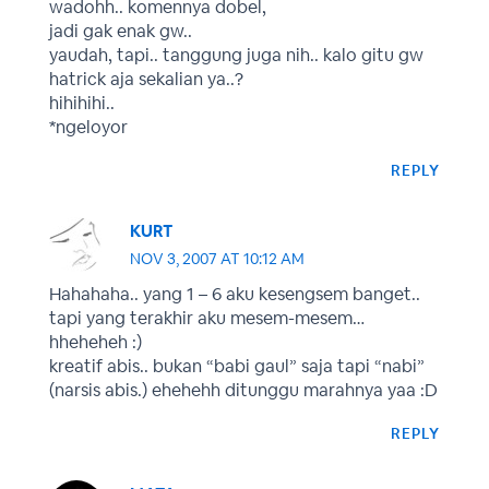
wadohh.. komennya dobel,
jadi gak enak gw..
yaudah, tapi.. tanggung juga nih.. kalo gitu gw
hatrick aja sekalian ya..?
hihihihi..
*ngeloyor
REPLY
KURT
NOV 3, 2007 AT 10:12 AM
Hahahaha.. yang 1 – 6 aku kesengsem banget..
tapi yang terakhir aku mesem-mesem…
hheheheh :)
kreatif abis.. bukan “babi gaul” saja tapi “nabi”
(narsis abis.) ehehehh ditunggu marahnya yaa :D
REPLY