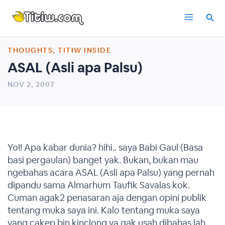
Skip
Main
to
content
Menu
THOUGHTS
,
TITIW INSIDE
ASAL (Asli apa Palsu)
NOV 2, 2007
Yo!! Apa kabar dunia? hihi.. saya Babi Gaul (Basa
basi pergaulan) banget yak. Bukan, bukan mau
ngebahas acara ASAL (Asli apa Palsu) yang pernah
dipandu sama Almarhum Taufik Savalas kok.
Cuman agak2 penasaran aja dengan opini publik
tentang muka saya ini. Kalo tentang muka saya
yang cakep bin kinclong ya gak usah dibahas lah