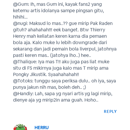
@Gum: Ih, mas Gum ini, kayak fans2 yang
ketemu artis idolanya sampe pingsan gitu,
hihihi…
@nugi: Maksud lo mas..?? gue mirip Pak Raden
gituh? ahahahah!!! eek banget. Btw Thierry
Henry mah keliatan keren karna dia pemaen
bola aja. Kalo muke lu lebih downgrade dari
sekarang dan jadi pemain bola liverpul, jatohnya
pasti keren mas.. (jatohya lho..) hee..
@Thalique: Iya mas T!! aku juga pas liat muke
situ di FS mikirnya juga kalo mas T mirip ama
Pongky Jikustik. Syaahahahah!!
@Totoks: tunggu saya periksa dulu.. oh iya, saya
punya jakun nih mas, boleh deh.. ;)
@Handiy: Lah, sapa yg nyari artis yg lagi mirip,
dienye aja yg mirip2in ama guah. Hoho..
REPLY
HERRU