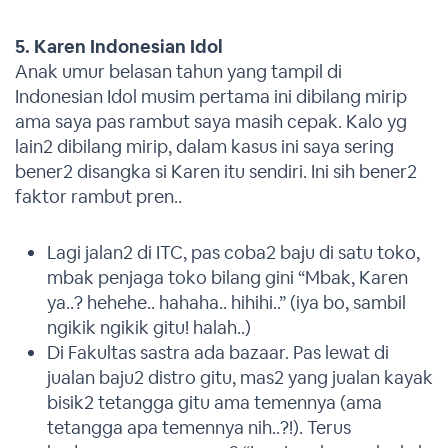
5. Karen Indonesian Idol
Anak umur belasan tahun yang tampil di
Indonesian Idol musim pertama ini dibilang mirip
ama saya pas rambut saya masih cepak. Kalo yg
lain2 dibilang mirip, dalam kasus ini saya sering
bener2 disangka si Karen itu sendiri. Ini sih bener2
faktor rambut pren..
Lagi jalan2 di ITC, pas coba2 baju di satu toko,
mbak penjaga toko bilang gini “Mbak, Karen
ya..? hehehe.. hahaha.. hihihi..” (iya bo, sambil
ngikik ngikik gitu! halah..)
Di Fakultas sastra ada bazaar. Pas lewat di
jualan baju2 distro gitu, mas2 yang jualan kayak
bisik2 tetangga gitu ama temennya (ama
tetangga apa temennya nih..?!). Terus