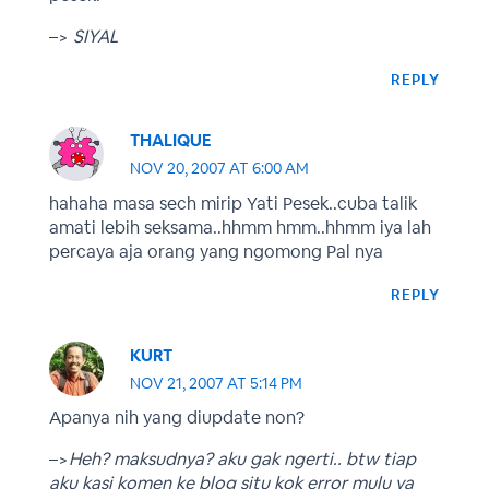
–>
SIYAL
REPLY
THALIQUE
NOV 20, 2007 AT 6:00 AM
hahaha masa sech mirip Yati Pesek..cuba talik
amati lebih seksama..hhmm hmm..hhmm iya lah
percaya aja orang yang ngomong Pal nya
REPLY
KURT
NOV 21, 2007 AT 5:14 PM
Apanya nih yang diupdate non?
–>
Heh? maksudnya? aku gak ngerti.. btw tiap
aku kasi komen ke blog situ kok error mulu ya