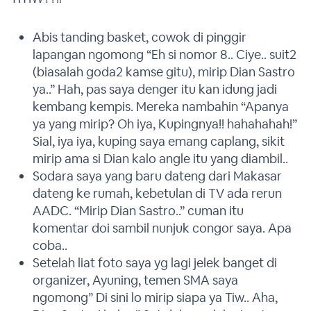
Abis tanding basket, cowok di pinggir
lapangan ngomong “Eh si nomor 8.. Ciye.. suit2
(biasalah goda2 kamse gitu), mirip Dian Sastro
ya..” Hah, pas saya denger itu kan idung jadi
kembang kempis. Mereka nambahin “Apanya
ya yang mirip? Oh iya, Kupingnya!! hahahahah!”
Sial, iya iya, kuping saya emang caplang, sikit
mirip ama si Dian kalo angle itu yang diambil..
Sodara saya yang baru dateng dari Makasar
dateng ke rumah, kebetulan di TV ada rerun
AADC. “Mirip Dian Sastro..” cuman itu
komentar doi sambil nunjuk congor saya. Apa
coba..
Setelah liat foto saya yg lagi jelek banget di
organizer, Ayuning, temen SMA saya
ngomong” Di sini lo mirip siapa ya Tiw.. Aha,