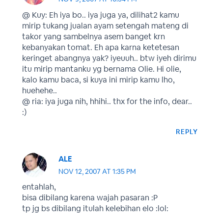
@ Kuy: Eh iya bo.. iya juga ya, dilihat2 kamu
mirip tukang jualan ayam setengah mateng di
takor yang sambelnya asem banget krn
kebanyakan tomat. Eh apa karna ketetesan
keringet abangnya yak? iyeuuh.. btw iyeh dirimu
itu mirip mantanku yg bernama Olie. Hi olie,
kalo kamu baca, si kuya ini mirip kamu lho,
huehehe..
@ ria: iya juga nih, hhihi.. thx for the info, dear..
:)
REPLY
ALE
NOV 12, 2007 AT 1:35 PM
entahlah,
bisa dibilang karena wajah pasaran :P
tp jg bs dibilang itulah kelebihan elo :lol: