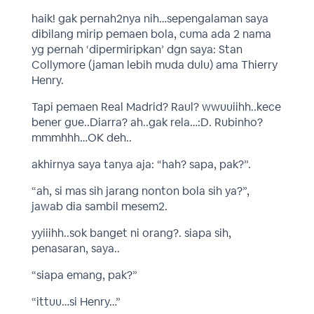
haik! gak pernah2nya nih…sepengalaman saya
dibilang mirip pemaen bola, cuma ada 2 nama
yg pernah ‘dipermiripkan’ dgn saya: Stan
Collymore (jaman lebih muda dulu) ama Thierry
Henry.
Tapi pemaen Real Madrid? Raul? wwuuiihh..kece
bener gue..Diarra? ah..gak rela…:D. Rubinho?
mmmhhh…OK deh..
akhirnya saya tanya aja: “hah? sapa, pak?”.
“ah, si mas sih jarang nonton bola sih ya?”,
jawab dia sambil mesem2.
yyiiihh..sok banget ni orang?. siapa sih,
penasaran, saya..
“siapa emang, pak?”
“ittuu…si Henry…”