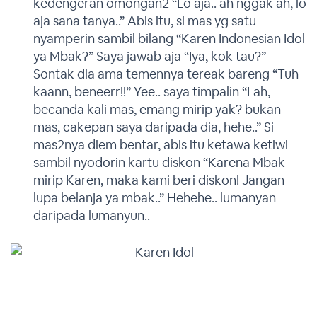
kedengeran omongan2 “Lo aja.. ah nggak ah, lo
aja sana tanya..” Abis itu, si mas yg satu
nyamperin sambil bilang “Karen Indonesian Idol
ya Mbak?” Saya jawab aja “Iya, kok tau?”
Sontak dia ama temennya tereak bareng “Tuh
kaann, beneerr!!” Yee.. saya timpalin “Lah,
becanda kali mas, emang mirip yak? bukan
mas, cakepan saya daripada dia, hehe..” Si
mas2nya diem bentar, abis itu ketawa ketiwi
sambil nyodorin kartu diskon “Karena Mbak
mirip Karen, maka kami beri diskon! Jangan
lupa belanja ya mbak..” Hehehe.. lumanyan
daripada lumanyun..