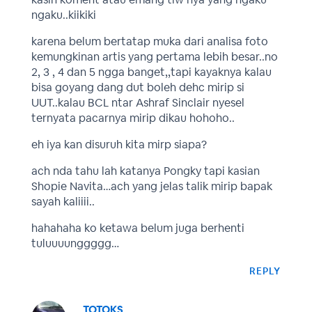
ngaku..kiikiki
karena belum bertatap muka dari analisa foto
kemungkinan artis yang pertama lebih besar..no
2, 3 , 4 dan 5 ngga banget,,tapi kayaknya kalau
bisa goyang dang dut boleh dehc mirip si
UUT..kalau BCL ntar Ashraf Sinclair nyesel
ternyata pacarnya mirip dikau hohoho..
eh iya kan disuruh kita mirp siapa?
ach nda tahu lah katanya Pongky tapi kasian
Shopie Navita…ach yang jelas talik mirip bapak
sayah kaliiii..
hahahaha ko ketawa belum juga berhenti
tuluuuunggggg…
REPLY
TOTOKS