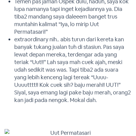
Temen pas jaman Ospek dulu, haduh, saya kok
lupa namanya tapi inget kejadiannya ya. Dia
tiba2 mandang saya daleeem banget trus
muntahin kalimat “Iya, lo mirip Uut
Permatasari!”
extraordinary nih.. abis turun dari kereta kan
banyak tukang jualan tuh di stasiun. Pas saya
lewat depan mereka, terdengar ada yang
teriak “Uut!!” Lah saya mah cuek ajah, meski
udah sedikit was was. Tapi tiba2 ada suara
yang lebih kenceng lagi tereak “Uuuu-
Uuuutttt!! Kok cuek sih? baju merah!! UUT!”
Siyal, saya emang lagi pake baju merah, orang2
kan jadi pada nengok. Mokal dah.