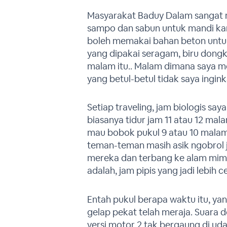
Masyarakat Baduy Dalam sangat 
sampo dan sabun untuk mandi kare
boleh memakai bahan beton unt
yang dipakai seragam, biru dongk
malam itu.. Malam dimana saya me
yang betul-betul tidak saya ingink
Setiap traveling, jam biologis say
biasanya tidur jam 11 atau 12 mal
mau bobok pukul 9 atau 10 malam.
teman-teman masih asik ngobrol 
mereka dan terbang ke alam mimpi
adalah, jam pipis yang jadi lebih c
Entah pukul berapa waktu itu, ya
gelap pekat telah meraja. Suara
versi motor 2 tak bergaung di ud