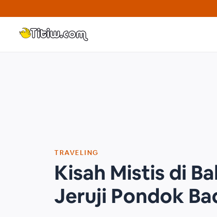
Skip
to
content
TRAVELING
Kisah Mistis di Ba
Jeruji Pondok Ba