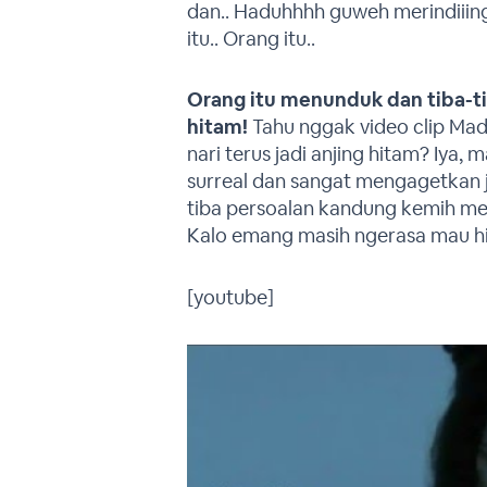
dan.. Haduhhhh guweh merindiiin
itu.. Orang itu..
Orang itu menunduk dan tiba-t
hitam!
Tahu nggak video clip Mad
nari terus jadi anjing hitam? Iya,
surreal dan sangat mengagetkan j
tiba persoalan kandung kemih menj
Kalo emang masih ngerasa mau hi
[youtube]