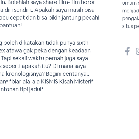
. Bolehlah saya share film-film horor
umum d
a diri sendiri.. Apakah saya masih bisa
menjad
acu cepat dan bisa bikin jantung pecah!
pengal
 bantuan!
situs p
 boleh dikatakan tidak punya sixth
ebex atawa gak peka dengan keadaan
Tapi sekali waktu pernah juga saya
s seperti apakah itu? Di mana saya
kronologisnya? Begini ceritanya..
an* *biar ala-ala KISMIS Kisah Misteri*
tonan tipi jadul*