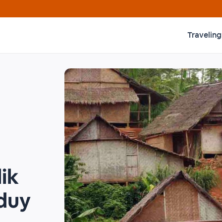
Traveling
lik
duy