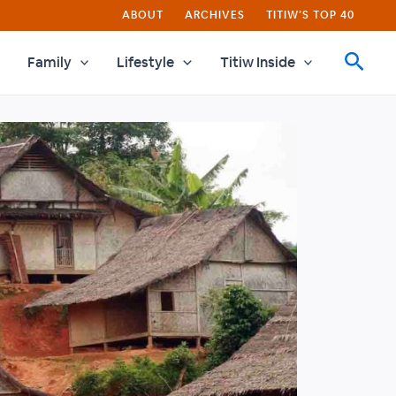
ABOUT
ARCHIVES
TITIW’S TOP 40
Family
Lifestyle
Titiw Inside