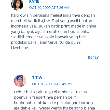
RATIE
OCT 20, 2009 AT 7:26 AM
Kalo gw sih berusaha melestarikannya dengan
membeli batik itu,tiw. Tapi yang aseli buatan
indonesia yaa.. Bukan batik print made in china
yang banyak dijual murah di ambas ituuhh..
*sedikit emosi* Kan kalo banyak yang beli
produksi bakal jalan terus, tul ga dul??
Hwehehe..
REPLY
TITIW
OCT 20, 2009 AT 3:49 PM
Heh..? batik printa yg di ambas2 itu cina
poenya..? *sepertinya pernah beli*
huohohoho.. ah kalo ke pekalongan borong
aja deh eike.. nyesel waktu itu ke sono blanja