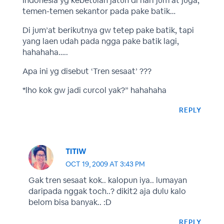
Indonesia yg kebetulan jatuh di hari jum’at juga,
temen-temen sekantor pada pake batik…
Di jum’at berikutnya gw tetep pake batik, tapi
yang laen udah pada ngga pake batik lagi,
hahahaha…..
Apa ini yg disebut ‘Tren sesaat’ ???
*lho kok gw jadi curcol yak?” hahahaha
REPLY
TITIW
OCT 19, 2009 AT 3:43 PM
Gak tren sesaat kok.. kalopun iya.. lumayan
daripada nggak toch..? dikit2 aja dulu kalo
belom bisa banyak.. :D
REPLY