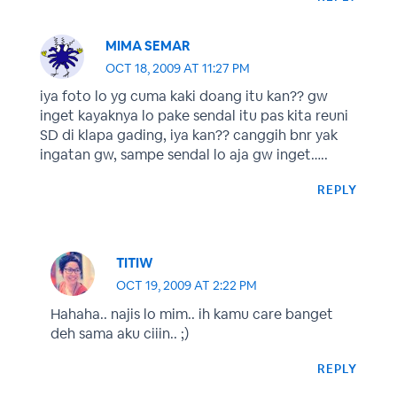
MIMA SEMAR
OCT 18, 2009 AT 11:27 PM
iya foto lo yg cuma kaki doang itu kan?? gw
inget kayaknya lo pake sendal itu pas kita reuni
SD di klapa gading, iya kan?? canggih bnr yak
ingatan gw, sampe sendal lo aja gw inget…..
REPLY
TITIW
OCT 19, 2009 AT 2:22 PM
Hahaha.. najis lo mim.. ih kamu care banget
deh sama aku ciiin.. ;)
REPLY