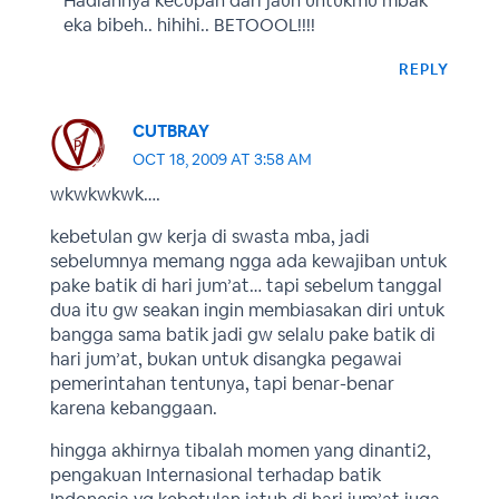
Hadiahnya kecupan dari jauh untukmu mbak
eka bibeh.. hihihi.. BETOOOL!!!!
REPLY
CUTBRAY
OCT 18, 2009 AT 3:58 AM
wkwkwkwk….
kebetulan gw kerja di swasta mba, jadi
sebelumnya memang ngga ada kewajiban untuk
pake batik di hari jum’at… tapi sebelum tanggal
dua itu gw seakan ingin membiasakan diri untuk
bangga sama batik jadi gw selalu pake batik di
hari jum’at, bukan untuk disangka pegawai
pemerintahan tentunya, tapi benar-benar
karena kebanggaan.
hingga akhirnya tibalah momen yang dinanti2,
pengakuan Internasional terhadap batik