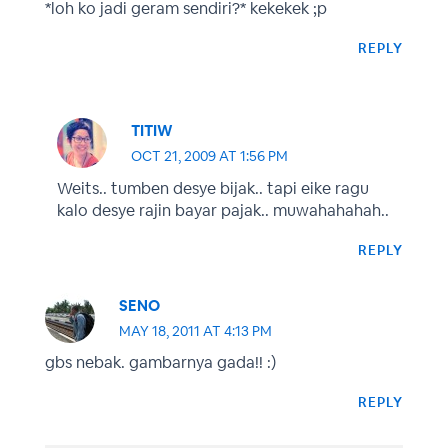
*loh ko jadi geram sendiri?* kekekek ;p
REPLY
TITIW
OCT 21, 2009 AT 1:56 PM
Weits.. tumben desye bijak.. tapi eike ragu
kalo desye rajin bayar pajak.. muwahahahah..
REPLY
SENO
MAY 18, 2011 AT 4:13 PM
gbs nebak. gambarnya gada!! :)
REPLY