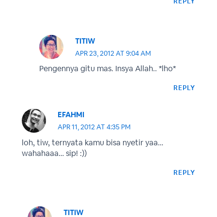
REPLY
TITIW
APR 23, 2012 AT 9:04 AM
Pengennya gitu mas. Insya Allah.. *lho*
REPLY
EFAHMI
APR 11, 2012 AT 4:35 PM
loh, tiw, ternyata kamu bisa nyetir yaa…
wahahaaa… sip! :))
REPLY
TITIW