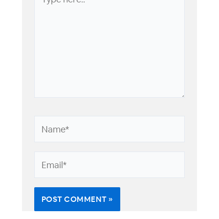
here..
Name*
Email*