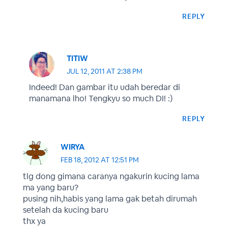
REPLY
TITIW
JUL 12, 2011 AT 2:38 PM
Indeed! Dan gambar itu udah beredar di
manamana lho! Tengkyu so much DI! :)
REPLY
WIRYA
FEB 18, 2012 AT 12:51 PM
tlg dong gimana caranya ngakurin kucing lama
ma yang baru?
pusing nih,habis yang lama gak betah dirumah
setelah da kucing baru
thx ya