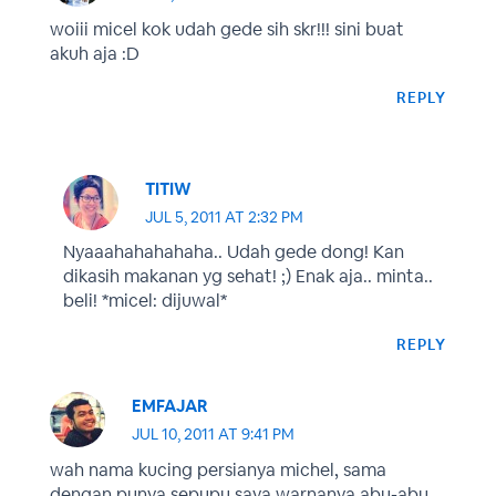
woiii micel kok udah gede sih skr!!! sini buat
akuh aja :D
REPLY
TITIW
JUL 5, 2011 AT 2:32 PM
Nyaaahahahahaha.. Udah gede dong! Kan
dikasih makanan yg sehat! ;) Enak aja.. minta..
beli! *micel: dijuwal*
REPLY
EMFAJAR
JUL 10, 2011 AT 9:41 PM
wah nama kucing persianya michel, sama
dengan punya sepupu saya warnanya abu-abu