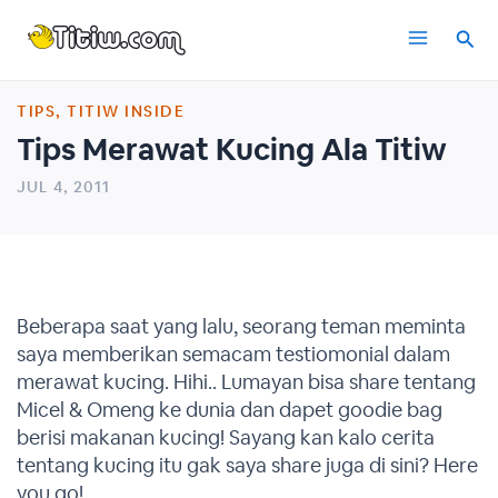
Skip
Main
to
content
Menu
TIPS
,
TITIW INSIDE
Tips Merawat Kucing Ala Titiw
JUL 4, 2011
Beberapa saat yang lalu, seorang teman meminta
saya memberikan semacam testiomonial dalam
merawat kucing. Hihi.. Lumayan bisa share tentang
Micel & Omeng ke dunia dan dapet goodie bag
berisi makanan kucing! Sayang kan kalo cerita
tentang kucing itu gak saya share juga di sini? Here
you go!