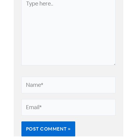
here..
Name*
Email*